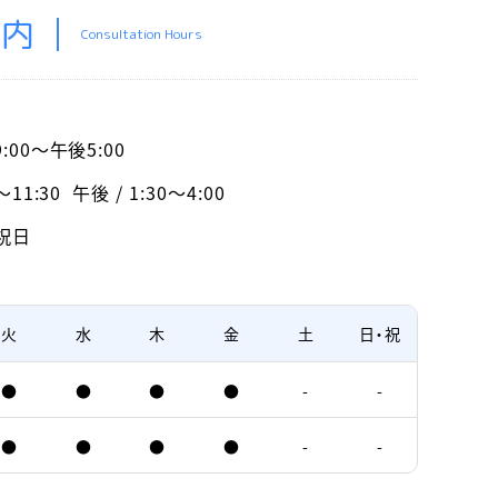
案内
Consultation Hours
:00～午後5:00
～11:30
午後 / 1:30～4:00
祝日
火
水
木
金
土
日・祝
●
●
●
●
-
-
●
●
●
●
-
-