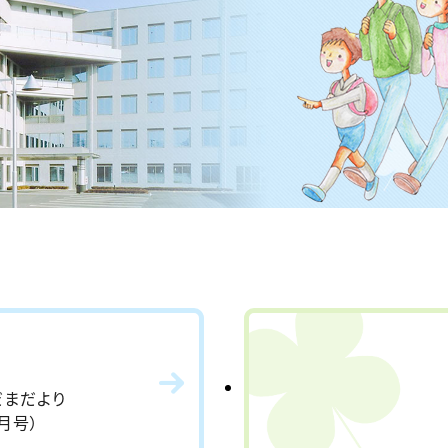
り
だまだより
月号）